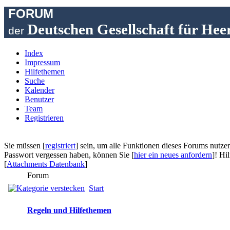
FORUM
Deutschen Gesellschaft für Hee
der
Index
Impressum
Hilfethemen
Suche
Kalender
Benutzer
Team
Registrieren
Sie müssen [
registriert
] sein, um alle Funktionen dieses Forums nutzen 
Passwort vergessen haben, können Sie [
hier ein neues anfordern
]! Hi
[
Attachments Datenbank
]
Forum
Start
Regeln und Hilfethemen