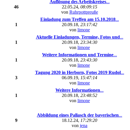
Auflösung des Arbeitskreises
...
46
22.05.24,
08:09:15
von
Ruhrpottpreuße
Einladung zum Treffen am 15.10.2018
...
1
20.09.18,
23:17:42
von
limone
Aktuelle Einladungen, Termine, Fotos und
...
1
20.09.18,
23:34:30
von
limone
Weitere Informationen und Termine
...
1
20.09.18,
23:43:30
von
limone
Tagung 2020 in Herborn, Fotos 2019 Rudol
...
3
06.09.19,
15:47:14
von
limone
Weitere Informationen
...
1
20.09.18,
23:48:52
von
limone
Abbildung eines Pallasch der bayerischen
...
9
18.12.24,
17:29:20
von
jena