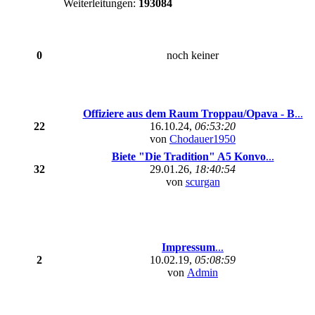
Weiterleitungen:
193084
0
noch keiner
Offiziere aus dem Raum Troppau/Opava - B
...
22
16.10.24,
06:53:20
von
Chodauer1950
Biete "Die Tradition" A5 Konvo
...
32
29.01.26,
18:40:54
von
scurgan
Impressum
...
2
10.02.19,
05:08:59
von
Admin