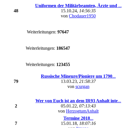
Uniformen der Militärbeamten, Ärzte und
...
48
15.10.24,
14:56:35
von
Chodauer1950
Weiterleitungen:
97647
Weiterleitungen:
186547
Weiterleitungen:
123455
Russische Mineure/Pioniere um 1790
...
79
13.03.23,
21:58:37
von
scurgan
Wer von Euch ist an dem IR93 Anhalt inte
...
2
05.01.22,
07:13:43
von
HerzogtumAnhalt
Termine 2018
...
7
15.01.18,
18:07:16