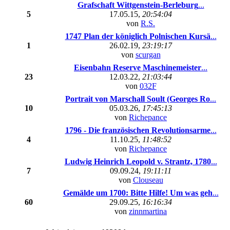
Grafschaft Wittgenstein-Berleburg
...
5
17.05.15,
20:54:04
von
R.S.
1747 Plan der königlich Polnischen Kursä
...
1
26.02.19,
23:19:17
von
scurgan
Eisenbahn Reserve Maschinemeister
...
23
12.03.22,
21:03:44
von
032F
Portrait von Marschall Soult (Georges Ro
...
10
05.03.26,
17:45:13
von
Richepance
1796 - Die französischen Revolutionsarme
...
4
11.10.25,
11:48:52
von
Richepance
Ludwig Heinrich Leopold v. Strantz, 1780
...
7
09.09.24,
19:11:11
von
Clouseau
Gemälde um 1700: Bitte Hilfe! Um was geh
...
60
29.09.25,
16:16:34
von
zinnmartina