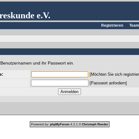
reskunde e.V.
Registrieren
Team
n Benutzernamen und ihr Passwort ein.
e:
[
Möchten Sie sich registrie
[
Passwort anfordern
]
Powered by:
phpMyForum
4.2.1 ©
Christoph Roeder