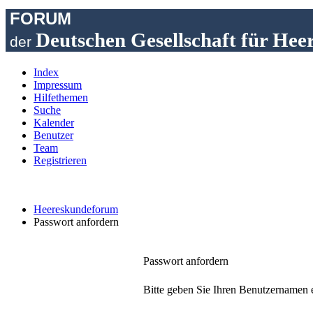
FORUM
Deutschen Gesellschaft für Hee
der
Index
Impressum
Hilfethemen
Suche
Kalender
Benutzer
Team
Registrieren
Heereskundeforum
Passwort anfordern
Passwort anfordern
Bitte geben Sie Ihren Benutzernamen e