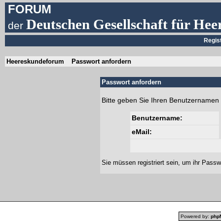
FORUM
Deutschen Gesellschaft für Hee
der
Regis
Heereskundeforum
Passwort anfordern
Passwort anfordern
Bitte geben Sie Ihren Benutzernamen 
Benutzername:
eMail:
Sie müssen
registriert
sein, um ihr Passw
Powered by:
php