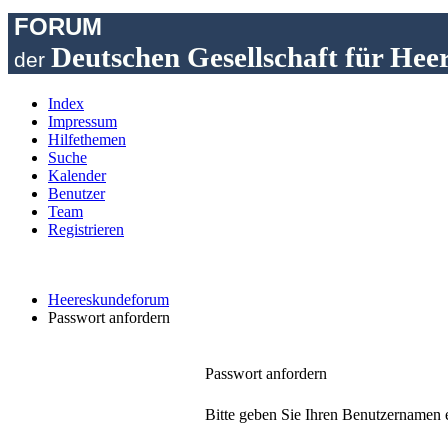
FORUM
Deutschen Gesellschaft für Hee
der
Index
Impressum
Hilfethemen
Suche
Kalender
Benutzer
Team
Registrieren
Heereskundeforum
Passwort anfordern
Passwort anfordern
Bitte geben Sie Ihren Benutzernamen e