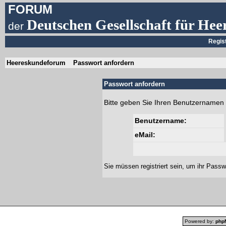
FORUM
Deutschen Gesellschaft für Hee
der
Regis
Heereskundeforum
Passwort anfordern
Passwort anfordern
Bitte geben Sie Ihren Benutzernamen 
Benutzername:
eMail:
Sie müssen
registriert
sein, um ihr Passw
Powered by:
php