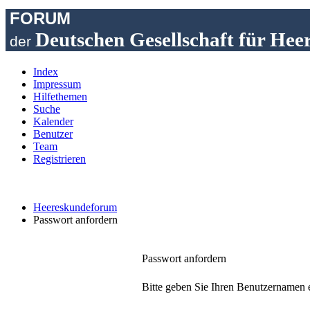
FORUM
Deutschen Gesellschaft für Hee
der
Index
Impressum
Hilfethemen
Suche
Kalender
Benutzer
Team
Registrieren
Heereskundeforum
Passwort anfordern
Passwort anfordern
Bitte geben Sie Ihren Benutzernamen e