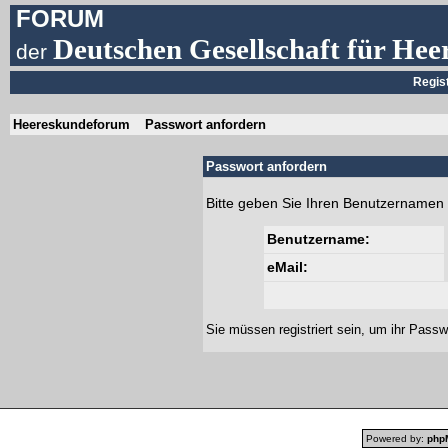
FORUM
Deutschen Gesellschaft für Hee
der
Regis
Heereskundeforum
Passwort anfordern
Passwort anfordern
Bitte geben Sie Ihren Benutzernamen 
Benutzername:
eMail:
Sie müssen
registriert
sein, um ihr Passw
Powered by:
php