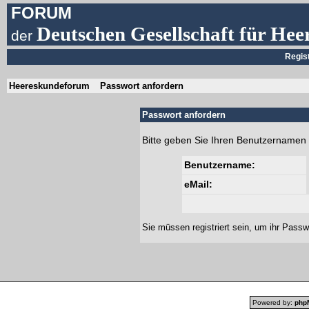
FORUM
Deutschen Gesellschaft für Hee
der
Regis
Heereskundeforum
Passwort anfordern
Passwort anfordern
Bitte geben Sie Ihren Benutzernamen 
Benutzername:
eMail:
Sie müssen
registriert
sein, um ihr Passw
Powered by:
php