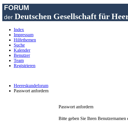
FORUM
Deutschen Gesellschaft für Hee
der
Index
Impressum
Hilfethemen
Suche
Kalender
Benutzer
Team
Registrieren
Heereskundeforum
Passwort anfordern
Passwort anfordern
Bitte geben Sie Ihren Benutzernamen e