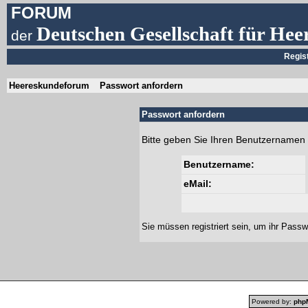
FORUM
Deutschen Gesellschaft für Hee
der
Regis
Heereskundeforum
Passwort anfordern
Passwort anfordern
Bitte geben Sie Ihren Benutzernamen 
Benutzername:
eMail:
Sie müssen
registriert
sein, um ihr Passw
Powered by:
php