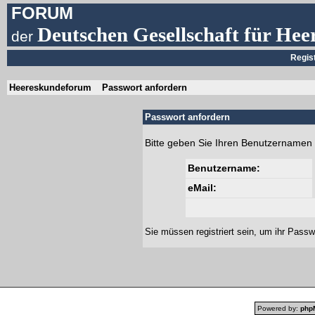
FORUM
Deutschen Gesellschaft für Hee
der
Regis
Heereskundeforum
Passwort anfordern
Passwort anfordern
Bitte geben Sie Ihren Benutzernamen 
Benutzername:
eMail:
Sie müssen
registriert
sein, um ihr Passw
Powered by:
php