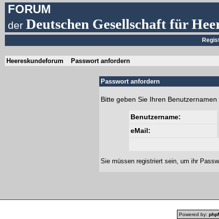
FORUM
Deutschen Gesellschaft für Hee
der
Regis
Heereskundeforum
Passwort anfordern
Passwort anfordern
Bitte geben Sie Ihren Benutzernamen 
Benutzername:
eMail:
Sie müssen
registriert
sein, um ihr Passw
Powered by:
php