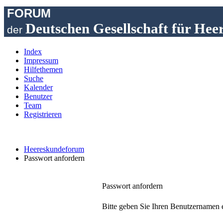
FORUM
Deutschen Gesellschaft für Hee
der
Index
Impressum
Hilfethemen
Suche
Kalender
Benutzer
Team
Registrieren
Heereskundeforum
Passwort anfordern
Passwort anfordern
Bitte geben Sie Ihren Benutzernamen e