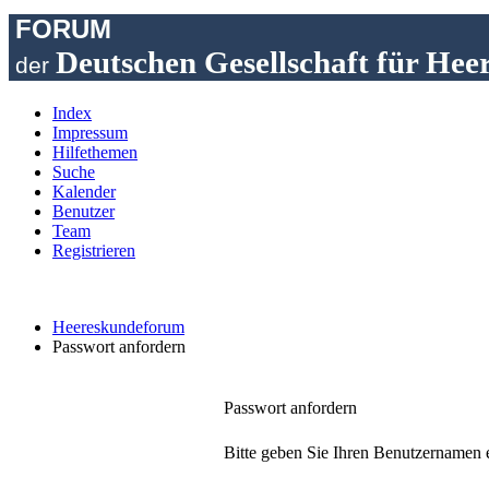
FORUM
Deutschen Gesellschaft für Hee
der
Index
Impressum
Hilfethemen
Suche
Kalender
Benutzer
Team
Registrieren
Heereskundeforum
Passwort anfordern
Passwort anfordern
Bitte geben Sie Ihren Benutzernamen e