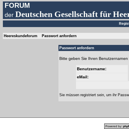
FORUM
Deutschen Gesellschaft für Hee
der
Regis
Heereskundeforum
Passwort anfordern
Passwort anfordern
Bitte geben Sie Ihren Benutzernamen 
Benutzername:
eMail:
Sie müssen
registriert
sein, um ihr Passw
Powered by:
php