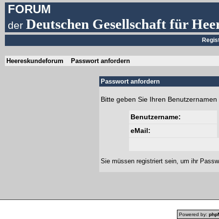
FORUM
Deutschen Gesellschaft für Hee
der
Regis
Heereskundeforum
Passwort anfordern
Passwort anfordern
Bitte geben Sie Ihren Benutzernamen 
Benutzername:
eMail:
Sie müssen
registriert
sein, um ihr Passw
Powered by:
php