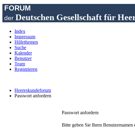
FORUM
Deutschen Gesellschaft für Hee
der
Index
Impressum
Hilfethemen
Suche
Kalender
Benutzer
Team
Registrieren
Heereskundeforum
Passwort anfordern
Passwort anfordern
Bitte geben Sie Ihren Benutzernamen e