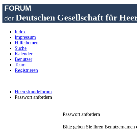
FORUM
Deutschen Gesellschaft für Hee
der
Index
Impressum
Hilfethemen
Suche
Kalender
Benutzer
Team
Registrieren
Heereskundeforum
Passwort anfordern
Passwort anfordern
Bitte geben Sie Ihren Benutzernamen e