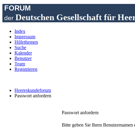
FORUM
Deutschen Gesellschaft für Hee
der
Index
Impressum
Hilfethemen
Suche
Kalender
Benutzer
Team
Registrieren
Heereskundeforum
Passwort anfordern
Passwort anfordern
Bitte geben Sie Ihren Benutzernamen e