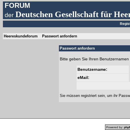
FORUM
Deutschen Gesellschaft für Hee
der
Regis
Heereskundeforum
Passwort anfordern
Passwort anfordern
Bitte geben Sie Ihren Benutzernamen 
Benutzername:
eMail:
Sie müssen
registriert
sein, um ihr Passw
Powered by:
php