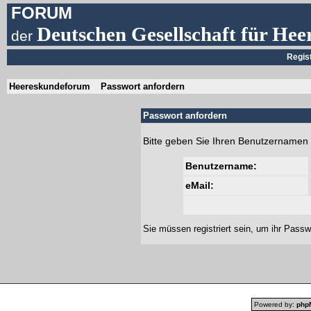
FORUM
Deutschen Gesellschaft für Hee
der
Regis
Heereskundeforum
Passwort anfordern
Passwort anfordern
Bitte geben Sie Ihren Benutzernamen 
Benutzername:
eMail:
Sie müssen
registriert
sein, um ihr Passw
Powered by:
php