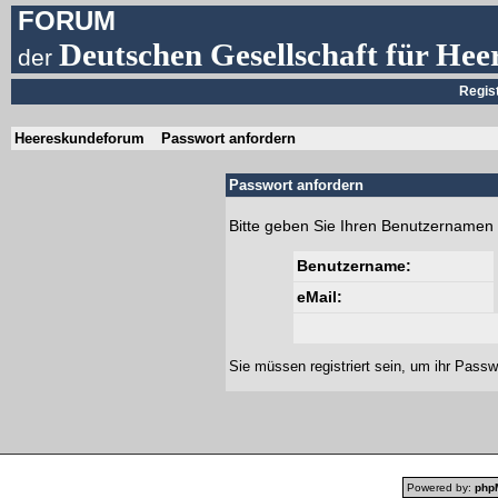
FORUM
Deutschen Gesellschaft für Hee
der
Regis
Heereskundeforum
Passwort anfordern
Passwort anfordern
Bitte geben Sie Ihren Benutzernamen 
Benutzername:
eMail:
Sie müssen
registriert
sein, um ihr Passw
Powered by:
php