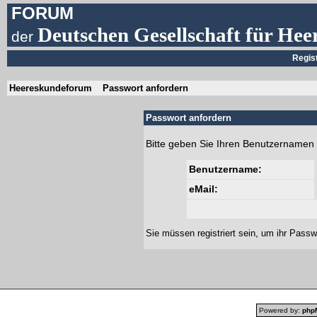
FORUM
Deutschen Gesellschaft für Hee
der
Regis
Heereskundeforum
Passwort anfordern
Passwort anfordern
Bitte geben Sie Ihren Benutzernamen 
Benutzername:
eMail:
Sie müssen
registriert
sein, um ihr Passw
Powered by:
php