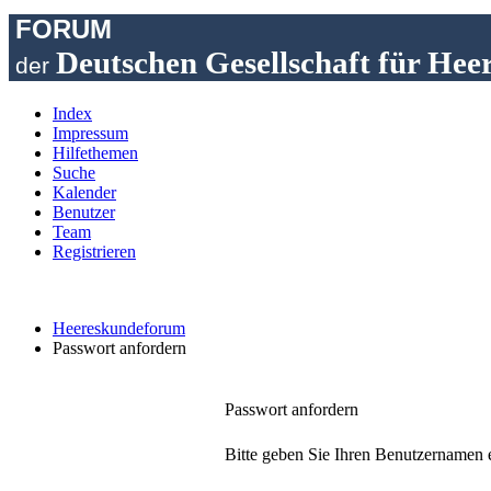
FORUM
Deutschen Gesellschaft für Hee
der
Index
Impressum
Hilfethemen
Suche
Kalender
Benutzer
Team
Registrieren
Heereskundeforum
Passwort anfordern
Passwort anfordern
Bitte geben Sie Ihren Benutzernamen e