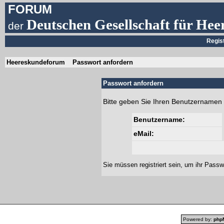
FORUM
Deutschen Gesellschaft für Hee
der
Regis
Heereskundeforum
Passwort anfordern
Passwort anfordern
Bitte geben Sie Ihren Benutzernamen 
Benutzername:
eMail:
Sie müssen
registriert
sein, um ihr Passw
Powered by:
php