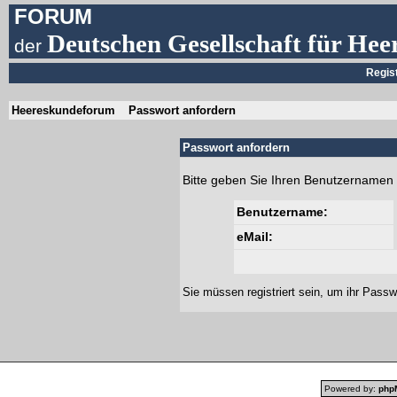
FORUM
Deutschen Gesellschaft für Hee
der
Regis
Heereskundeforum
Passwort anfordern
Passwort anfordern
Bitte geben Sie Ihren Benutzernamen 
Benutzername:
eMail:
Sie müssen
registriert
sein, um ihr Passw
Powered by:
php