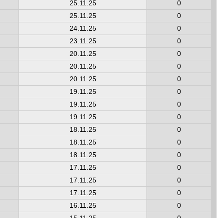
25.11.25
0
25.11.25
0
24.11.25
0
23.11.25
0
20.11.25
0
20.11.25
0
20.11.25
0
19.11.25
0
19.11.25
0
19.11.25
0
18.11.25
0
18.11.25
0
18.11.25
0
17.11.25
0
17.11.25
0
17.11.25
0
16.11.25
0