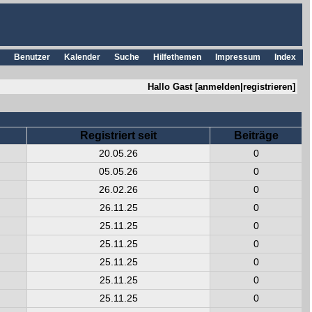
Benutzer
Kalender
Suche
Hilfethemen
Impressum
Index
Hallo Gast [
anmelden
|
registrieren
]
Registriert seit
Beiträge
20.05.26
0
05.05.26
0
26.02.26
0
26.11.25
0
25.11.25
0
25.11.25
0
25.11.25
0
25.11.25
0
25.11.25
0