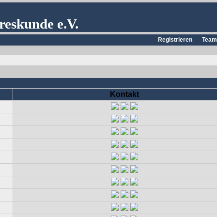
reskunde e.V.
Registrieren
Team
Kontakt