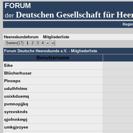
FORUM
Deutschen Gesellschaft für Hee
der
Regis
Heereskundeforum
Mitgliederliste
Seiten(17)
1
2
3
4
»
»|
Forum Deutsche Heereskunde e.V. - Mitgliederliste
Benutzername
Eike
Blücherhusar
Pinceps
udulhfnlms
usixkduemq
pvmnopjjkq
syrxvsknds
qjofnnkmpj
umkgjvzyee