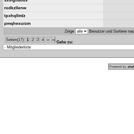
sxvlgmlodv
rodkzllenw
tpxhqllmlz
pmqhexurzm
Zeige
Benutzer und Sortiere na
Seiten(17)
1
2
3
4
»
»|
Gehe zu:
Powered by:
php