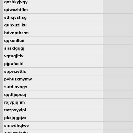
qxshkyjvqy
qdwezhtflm
sthxjvshsg
quhxuzliku
hdvnpthzrm
qqxenlluii
sirsxlgqgj
vgtugjitlv
pjpufxslrl
sppwzettls
pyhuzxmymw
sutdiovogs
qqdfjepsuj
rojvpjqrim
tmzpxyylpi
pkxjqgpjzx
srmvdhqlwe