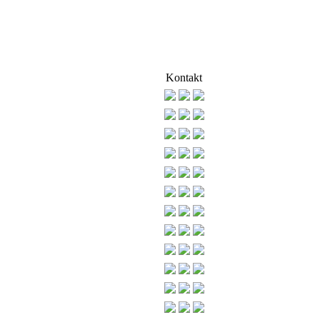
Kontakt