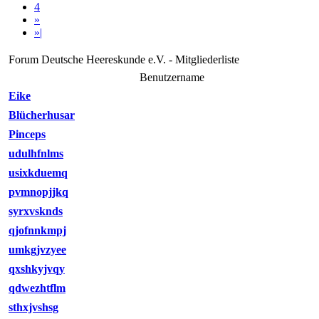
4
»
»|
Forum Deutsche Heereskunde e.V. - Mitgliederliste
Benutzername
Eike
Blücherhusar
Pinceps
udulhfnlms
usixkduemq
pvmnopjjkq
syrxvsknds
qjofnnkmpj
umkgjvzyee
qxshkyjvqy
qdwezhtflm
sthxjvshsg