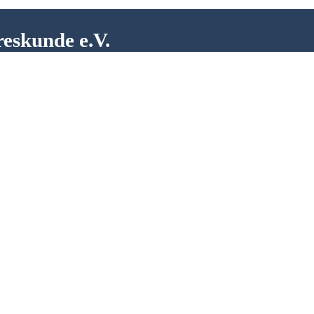
reskunde e.V.