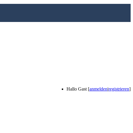
Hallo Gast [
anmelden
|
registrieren
]