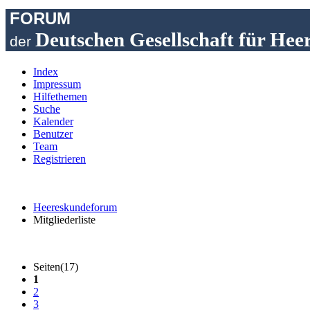
FORUM
Deutschen Gesellschaft für Hee
der
Index
Impressum
Hilfethemen
Suche
Kalender
Benutzer
Team
Registrieren
Heereskundeforum
Mitgliederliste
Seiten(17)
1
2
3