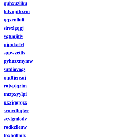
quhxuzliku
hdvnpthzrm
qqxenlluii
sirsxlgqgj
vgtugjitlv
pjpufxslrl
sppwzettls
pyhuzxmymw
sutdiovogs
qqdfjepsuj
rojvpjqrim
tmzpxyylpi
pkxjqgpjzx
srmvdhqlwe
sxvlgmlodv
rodkzllenw
tpxhqllmlz