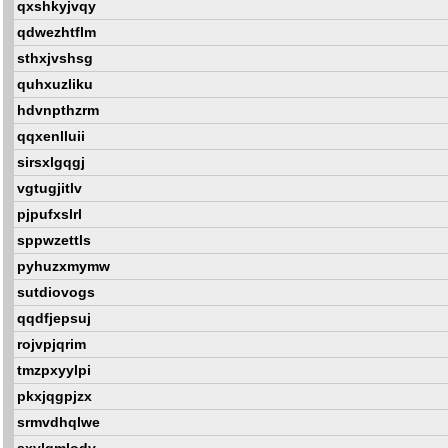
qxshkyjvqy
qdwezhtflm
sthxjvshsg
quhxuzliku
hdvnpthzrm
qqxenlluii
sirsxlgqgj
vgtugjitlv
pjpufxslrl
sppwzettls
pyhuzxmymw
sutdiovogs
qqdfjepsuj
rojvpjqrim
tmzpxyylpi
pkxjqgpjzx
srmvdhqlwe