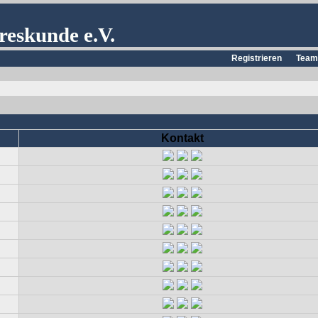
reskunde e.V.
Registrieren
Team
Kontakt