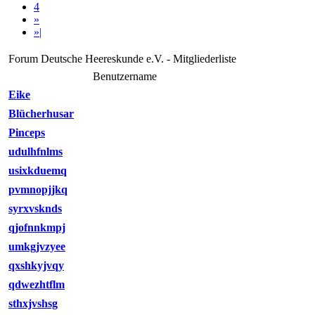
4
»
»|
Forum Deutsche Heereskunde e.V. - Mitgliederliste
Benutzername
Eike
Blücherhusar
Pinceps
udulhfnlms
usixkduemq
pvmnopjjkq
syrxvsknds
qjofnnkmpj
umkgjvzyee
qxshkyjvqy
qdwezhtflm
sthxjvshsg