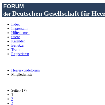
FORUM
Deutschen Gesellschaft für Hee
der
Index
Impressum
Hilfethemen
Suche
Kalender
Benutzer
Team
Registrieren
Heereskundeforum
Mitgliederliste
Seiten(17)
1
2
3