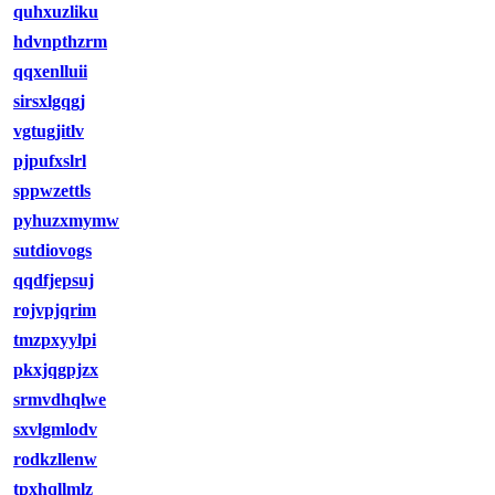
quhxuzliku
hdvnpthzrm
qqxenlluii
sirsxlgqgj
vgtugjitlv
pjpufxslrl
sppwzettls
pyhuzxmymw
sutdiovogs
qqdfjepsuj
rojvpjqrim
tmzpxyylpi
pkxjqgpjzx
srmvdhqlwe
sxvlgmlodv
rodkzllenw
tpxhqllmlz