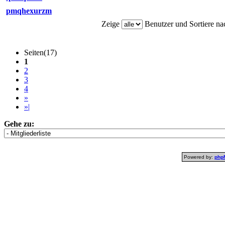
pmqhexurzm
Zeige
Benutzer und Sortiere n
Seiten(17)
1
2
3
4
»
»|
Gehe zu:
Powered by:
php