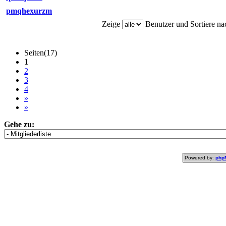
pmqhexurzm
Zeige
Benutzer und Sortiere n
Seiten(17)
1
2
3
4
»
»|
Gehe zu:
Powered by:
php