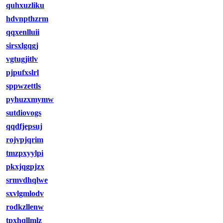
quhxuzliku
hdvnpthzrm
qqxenlluii
sirsxlgqgj
vgtugjitlv
pjpufxslrl
sppwzettls
pyhuzxmymw
sutdiovogs
qqdfjepsuj
rojvpjqrim
tmzpxyylpi
pkxjqgpjzx
srmvdhqlwe
sxvlgmlodv
rodkzllenw
tpxhqllmlz