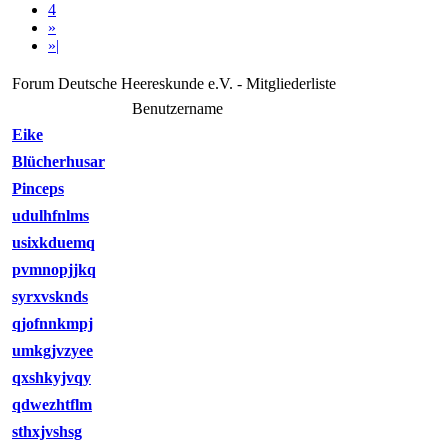
4
»
»|
Forum Deutsche Heereskunde e.V. - Mitgliederliste
Benutzername
Eike
Blücherhusar
Pinceps
udulhfnlms
usixkduemq
pvmnopjjkq
syrxvsknds
qjofnnkmpj
umkgjvzyee
qxshkyjvqy
qdwezhtflm
sthxjvshsg