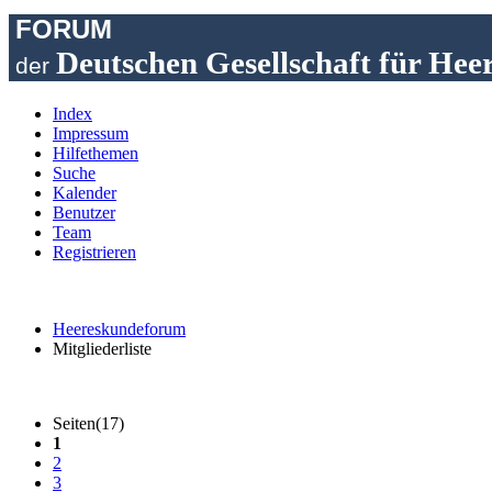
FORUM
Deutschen Gesellschaft für Hee
der
Index
Impressum
Hilfethemen
Suche
Kalender
Benutzer
Team
Registrieren
Heereskundeforum
Mitgliederliste
Seiten(17)
1
2
3