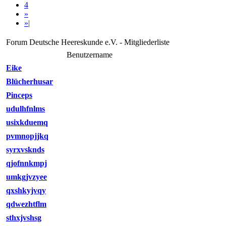
4
»
»|
Forum Deutsche Heereskunde e.V. - Mitgliederliste
Benutzername
Eike
Blücherhusar
Pinceps
udulhfnlms
usixkduemq
pvmnopjjkq
syrxvsknds
qjofnnkmpj
umkgjvzyee
qxshkyjvqy
qdwezhtflm
sthxjvshsg