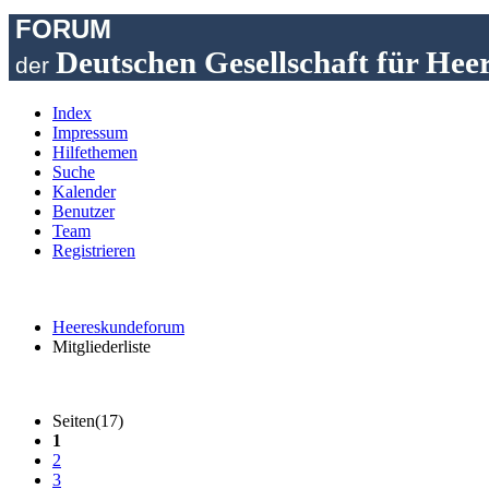
FORUM
Deutschen Gesellschaft für Hee
der
Index
Impressum
Hilfethemen
Suche
Kalender
Benutzer
Team
Registrieren
Heereskundeforum
Mitgliederliste
Seiten(17)
1
2
3