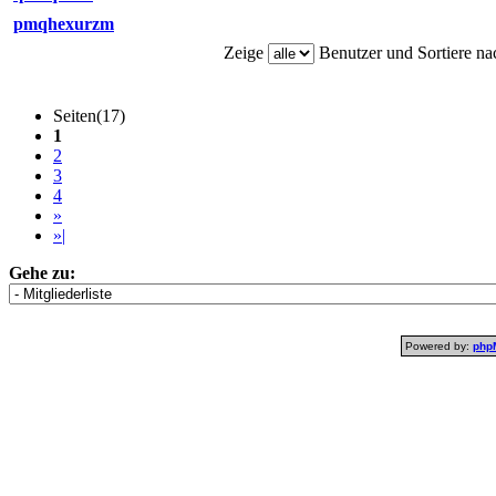
pmqhexurzm
Zeige
Benutzer und Sortiere n
Seiten(17)
1
2
3
4
»
»|
Gehe zu:
Powered by:
php