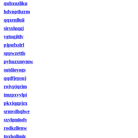
quhxuzliku
hdvnpthzrm
qqxenlluii
sirsxlgqgj
vgtugjitlv
pjpufxslrl
sppwzettls
pyhuzxmymw
sutdiovogs
qqdfjepsuj
rojvpjqrim
tmzpxyylpi
pkxjqgpjzx
srmvdhqlwe
sxvlgmlodv
rodkzllenw
tpxhqllmlz