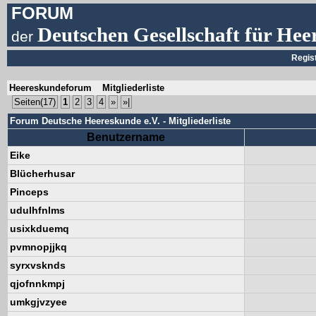
FORUM
Deutschen Gesellschaft für Hee
der
Regis
Heereskundeforum
Mitgliederliste
Seiten(17)
1
2
3
4
»
»|
Forum Deutsche Heereskunde e.V. - Mitgliederliste
Benutzername
Eike
Blücherhusar
Pinceps
udulhfnlms
usixkduemq
pvmnopjjkq
syrxvsknds
qjofnnkmpj
umkgjvzyee