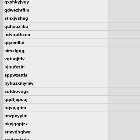
qxshkyjvqy
qdwezhtflm
sthxjvshsg
quhxuzliku
hdvnpthzrm
qqxenlluii
sirsxlgqgj
vgtugjitlv
pjpufxslrl
sppwzettls
pyhuzxmymw
sutdiovogs
qqdfjepsuj
rojvpjqrim
tmzpxyylpi
pkxjqgpjzx
srmvdhqlwe