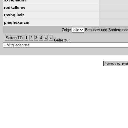
sxvlgmlodv
rodkzllenw
tpxhqllmlz
pmqhexurzm
Zeige
Benutzer und Sortiere na
Seiten(17)
1
2
3
4
»
»|
Gehe zu:
Powered by:
php