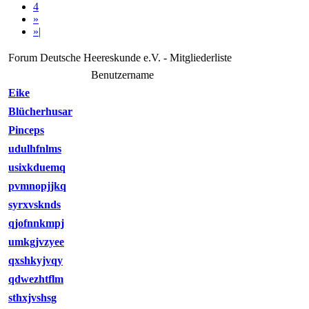
4
»
»|
Forum Deutsche Heereskunde e.V. - Mitgliederliste
Benutzername
Eike
Blücherhusar
Pinceps
udulhfnlms
usixkduemq
pvmnopjjkq
syrxvsknds
qjofnnkmpj
umkgjvzyee
qxshkyjvqy
qdwezhtflm
sthxjvshsg