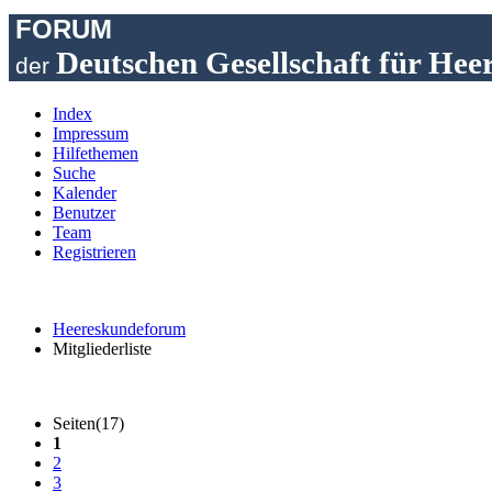
FORUM
Deutschen Gesellschaft für Hee
der
Index
Impressum
Hilfethemen
Suche
Kalender
Benutzer
Team
Registrieren
Heereskundeforum
Mitgliederliste
Seiten(17)
1
2
3