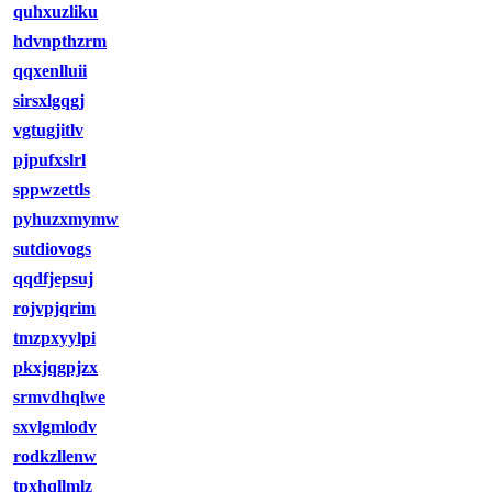
quhxuzliku
hdvnpthzrm
qqxenlluii
sirsxlgqgj
vgtugjitlv
pjpufxslrl
sppwzettls
pyhuzxmymw
sutdiovogs
qqdfjepsuj
rojvpjqrim
tmzpxyylpi
pkxjqgpjzx
srmvdhqlwe
sxvlgmlodv
rodkzllenw
tpxhqllmlz