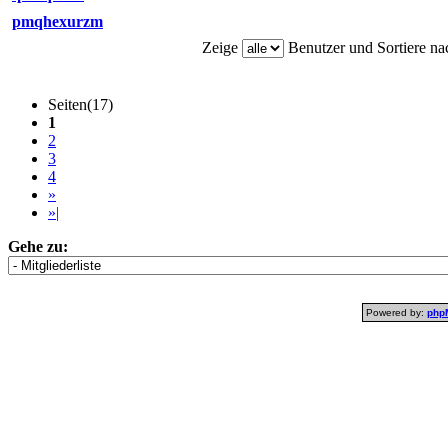
pmqhexurzm
Zeige
Benutzer und Sortiere n
Seiten(17)
1
2
3
4
»
»|
Gehe zu:
Powered by:
php