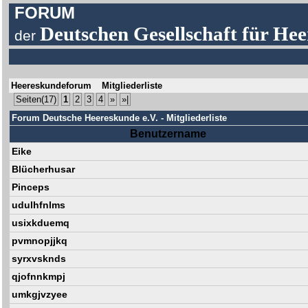
FORUM
Deutschen Gesellschaft für Hee
der
Heereskundeforum
Mitgliederliste
Seiten(17)
1
2
3
4
»
»|
Forum Deutsche Heereskunde e.V. - Mitgliederliste
Benutzername
Eike
Blücherhusar
Pinceps
udulhfnlms
usixkduemq
pvmnopjjkq
syrxvsknds
qjofnnkmpj
umkgjvzyee