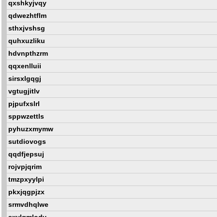
qxshkyjvqy
qdwezhtflm
sthxjvshsg
quhxuzliku
hdvnpthzrm
qqxenlluii
sirsxlgqgj
vgtugjitlv
pjpufxslrl
sppwzettls
pyhuzxmymw
sutdiovogs
qqdfjepsuj
rojvpjqrim
tmzpxyylpi
pkxjqgpjzx
srmvdhqlwe