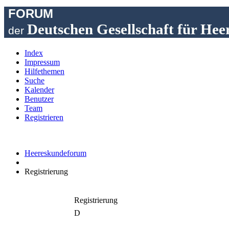
FORUM
Deutschen Gesellschaft für Hee
der
Index
Impressum
Hilfethemen
Suche
Kalender
Benutzer
Team
Registrieren
Heereskundeforum
Registrierung
Registrierung
D