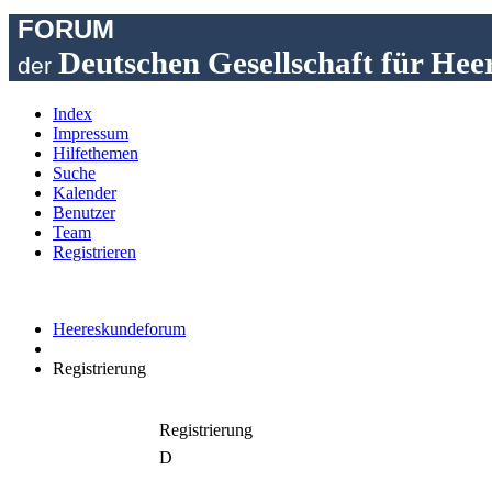
FORUM
Deutschen Gesellschaft für Hee
der
Index
Impressum
Hilfethemen
Suche
Kalender
Benutzer
Team
Registrieren
Heereskundeforum
Registrierung
Registrierung
D