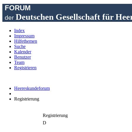
FORUM
Deutschen Gesellschaft für Hee
der
Index
Impressum
Hilfethemen
Suche
Kalender
Benutzer
Team
Registrieren
Heereskundeforum
Registrierung
Registrierung
D