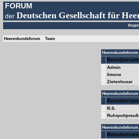
FORUM
Deutschen Gesellschaft für Hee
der
Regis
Heereskundeforum
Team
Heereskundeforum 
Benutzernam
Admin
limone
Zietenhusar
Heereskundeforum 
Benutzernam
R.S.
Ruhrpottpreuß
Heereskundeforum 
Benutzernam