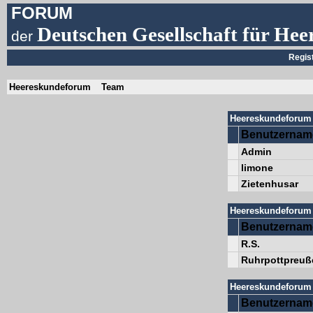
FORUM
Deutschen Gesellschaft für Hee
der
Regis
Heereskundeforum
Team
Heereskundeforum 
Benutzernam
Admin
limone
Zietenhusar
Heereskundeforum 
Benutzernam
R.S.
Ruhrpottpreuß
Heereskundeforum 
Benutzernam