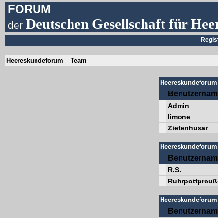
FORUM
Deutschen Gesellschaft für Hee
der
Regis
Heereskundeforum
Team
Heereskundeforum 
Benutzernam
Admin
limone
Zietenhusar
Heereskundeforum 
Benutzernam
R.S.
Ruhrpottpreuß
Heereskundeforum 
Benutzernam