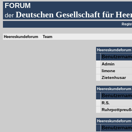
FORUM
Deutschen Gesellschaft für Hee
der
Regis
Heereskundeforum
Team
Heereskundeforum 
Benutzernam
Admin
limone
Zietenhusar
Heereskundeforum 
Benutzernam
R.S.
Ruhrpottpreuß
Heereskundeforum 
Benutzernam