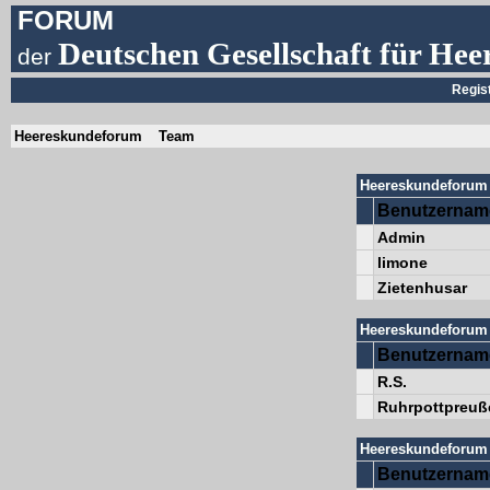
FORUM
Deutschen Gesellschaft für Hee
der
Regis
Heereskundeforum
Team
Heereskundeforum 
Benutzernam
Admin
limone
Zietenhusar
Heereskundeforum 
Benutzernam
R.S.
Ruhrpottpreuß
Heereskundeforum 
Benutzernam