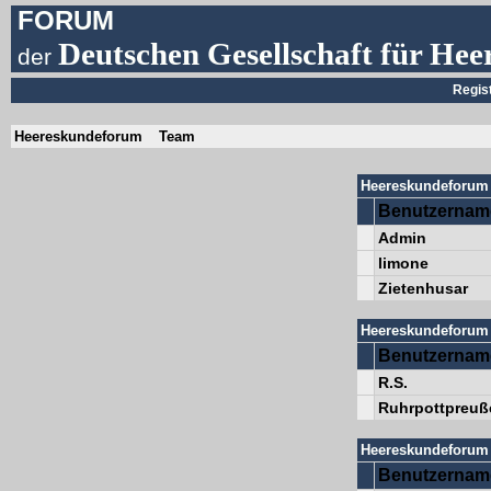
FORUM
Deutschen Gesellschaft für Hee
der
Regis
Heereskundeforum
Team
Heereskundeforum 
Benutzernam
Admin
limone
Zietenhusar
Heereskundeforum 
Benutzernam
R.S.
Ruhrpottpreuß
Heereskundeforum 
Benutzernam