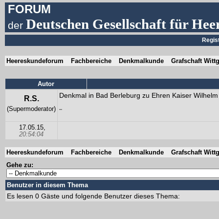
FORUM
Deutschen Gesellschaft für Hee
der
Regis
Heereskundeforum
Fachbereiche
Denkmalkunde
Grafschaft Witt
Autor
Denkmal in Bad Berleburg zu Ehren Kaiser Wilhelm 
R.S.
(Supermoderator)
17.05.15,
20:54:04
Heereskundeforum
Fachbereiche
Denkmalkunde
Grafschaft Witt
Gehe zu:
Benutzer in diesem Thema
Es lesen 0 Gäste und folgende Benutzer dieses Thema: