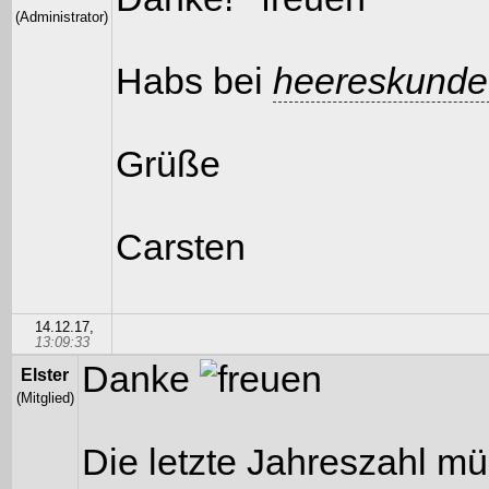
(Administrator)
Habs bei
heereskunde
Grüße
Carsten
14.12.17,
13:09:33
Danke
Elster
(Mitglied)
Die letzte Jahreszahl mü