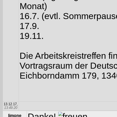
Monat)
16.7. (evtl. Sommerpaus
17.9.
19.11.
Die Arbeitskreistreffen f
Vortragsraum der Deutsc
Eichborndamm 179, 13403
13.12.17,
13:49:20
Danke!
limone